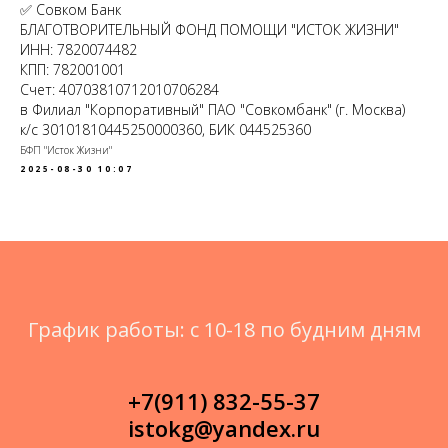
✅ Совком Банк
БЛАГОТВОРИТЕЛЬНЫЙ ФОНД ПОМОЩИ "ИСТОК ЖИЗНИ"
ИНН: 7820074482
КПП: 782001001
Счет: 40703810712010706284
в Филиал "Корпоративный" ПАО "Совкомбанк" (г. Москва)
к/с 30101810445250000360, БИК 044525360
БФП "Исток Жизни"
2025-08-30 10:07
График работы: с 10-18 по будним дням
+7(911) 832-55-37
istokg@yandex.ru