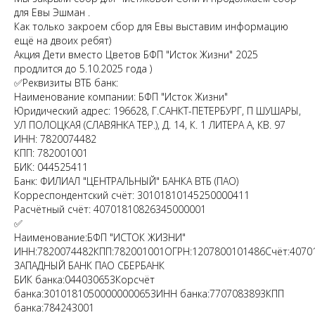
для Евы Эшман .
Как только закроем сбор для Евы выставим информацию
ещё на двоих ребят)
Акция Дети вместо Цветов БФП "Исток Жизни" 2025
продлится до 5.10.2025 года )
✅Реквизиты ВТБ банк:
Наименование компании: БФП "Исток Жизни"
Юридический адрес: 196628, Г.САНКТ-ПЕТЕРБУРГ, П ШУШАРЫ,
УЛ ПОЛОЦКАЯ (СЛАВЯНКА ТЕР.), Д. 14, К. 1 ЛИТЕРА А, КВ. 97
ИНН: 7820074482
КПП: 782001001
БИК: 044525411
Банк: ФИЛИАЛ "ЦЕНТРАЛЬНЫЙ" БАНКА ВТБ (ПАО)
Корреспондентский счёт: 30101810145250000411
Расчётный счёт: 40701810826345000001
✅
Наименование:БФП "ИСТОК ЖИЗНИ"
ИНН:7820074482КПП:782001001ОГРН:1207800101486Счёт:4070
ЗАПАДНЫЙ БАНК ПАО СБЕРБАНК
БИК банка:044030653Корсчёт
банка:30101810500000000653ИНН банка:7707083893КПП
банка:784243001