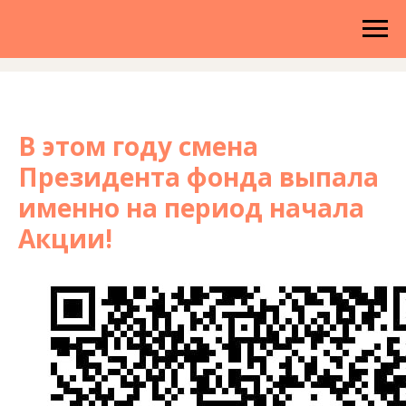
В этом году смена
Президента фонда выпала
именно на период начала
Акции!