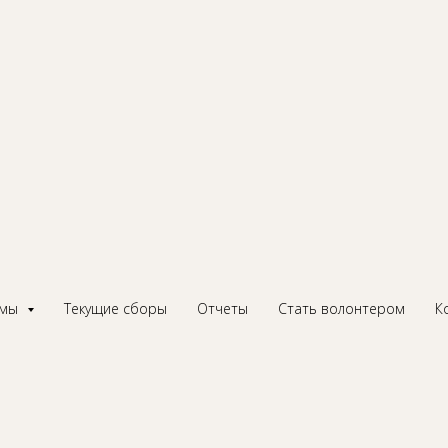
и замечательный маст
 Кулинарной школе
нарные мастер-классы.
ммы
Текущие сборы
Отчеты
Стать волонтером
К