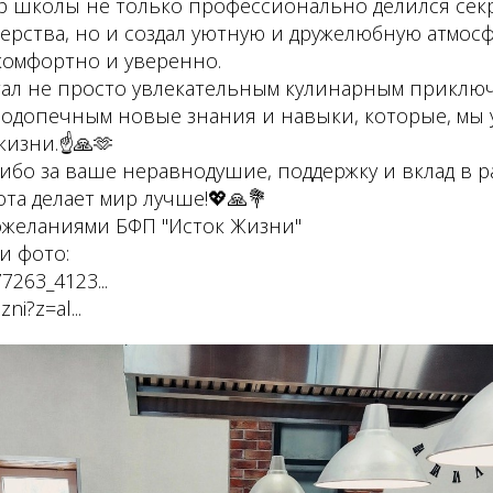
р школы не только профессионально делился сек
ерства, но и создал уютную и дружелюбную атмосф
комфортно и уверенно.
стал не просто увлекательным кулинарным приклю
одопечным новые знания и навыки, которые, мы 
жизни.☝🙏🫶
ибо за ваше неравнодушие, поддержку и вклад в 
ота делает мир лучше!💖🙏💐
желаниями БФП "Исток Жизни"
и фото:
7263_4123...
ni?z=al...