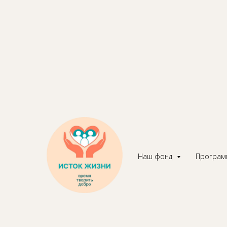
Посетил
класс в
№1.Кули
Наш фонд
Програ