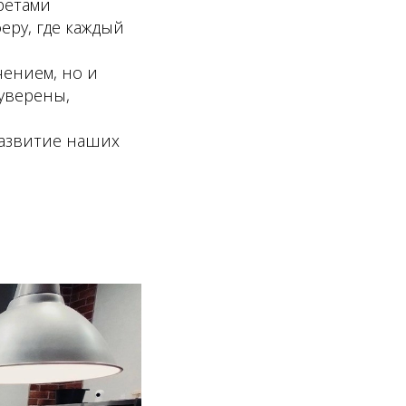
ретами
еру, где каждый
чением, но и
уверены,
развитие наших