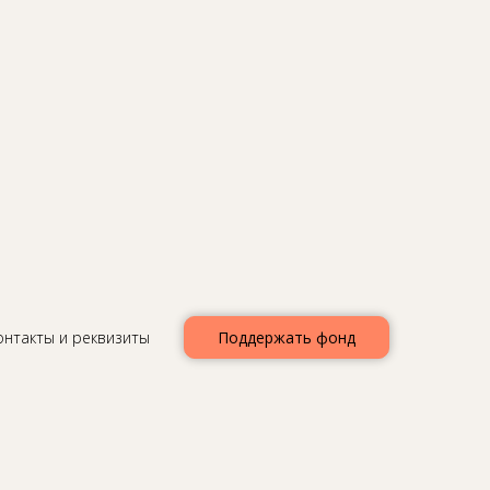
ер-
 👍💕
онтакты и реквизиты
Поддержать фонд