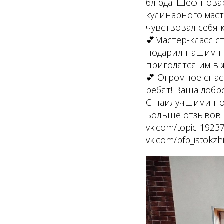
блюда. Шеф-пова
кулинарного маст
чувствовал себя 
💕Мастер-класс 
подарил нашим п
пригодятся им в 
💕 Огромное спас
ребят! Ваша добр
С наилучшими по
Больше отзывов 
vk.com/topic-19237
vk.com/bfp_istokzhiz