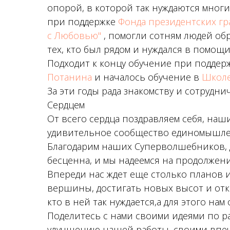
опорой, в которой так нуждаются мног
при поддержке
Фонда президентских гр
с Любовью"
, помогли сотням людей обр
тех, кто был рядом и нуждался в помощи
Подходит к концу обучение при поддер
Потанина
и началось обучение в
Школе
За эти годы рада знакомству и сотрудн
Сердцем
От всего сердца поздравляем себя, на
удивительное сообщество единомышле
Благодарим наших Суперволшебников, д
бесценна, и мы надеемся на продолжен
Впереди нас ждет еще столько планов 
вершины, достигать новых высот и от
кто в ней так нуждается,а для этого н
Поделитесь с нами своими идеями по 
улучшению нашей работы, своими впеч