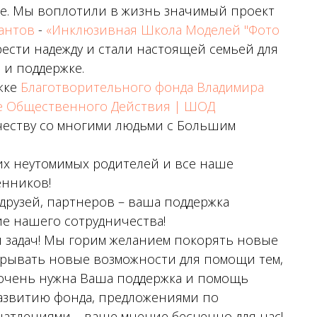
ие. Мы воплотили в жизнь значимый проект
антов
-
«Инклюзивная Школа Моделей "Фото
ести надежду и стали настоящей семьей для
 и поддержке.
жке
Благотворительного фонда Владимира
 Общественного Действия | ШОД
ичеству со многими людьми с Большим
ших неутомимых родителей и все наше
нников!
рузей, партнеров – ваша поддержка
ие нашего сотрудничества!
и задач! Мы горим желанием покорять новые
крывать новые возможности для помощи тем,
ам очень нужна Ваша поддержка и помощь
развитию фонда, предложениями по
атлениями – ваше мнение бесценно для нас!