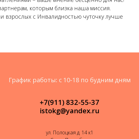
партнерам, которым близка наша миссия.
 и взрослых с Инвалидностью чуточку лучше
График работы: с 10-18 по будним дням
+7(911) 832-55-37
istokg@yandex.ru
ул. Полоцкая д. 14 к1