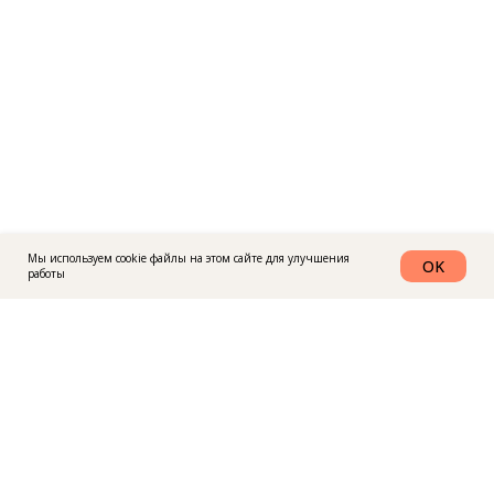
Мы используем cookie файлы на этом сайте для улучшения
OK
работы
График работы: с 10-18 по будним дням