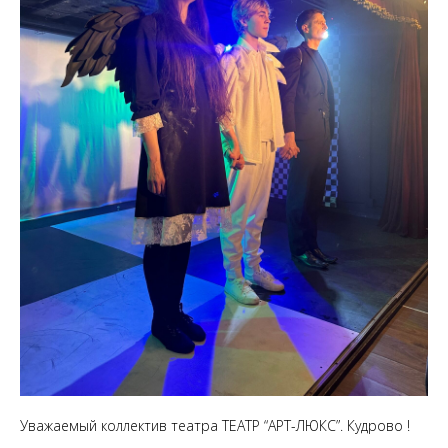
Уважаемый коллектив театра ТЕАТР “АРТ-ЛЮКС”. Кудрово !