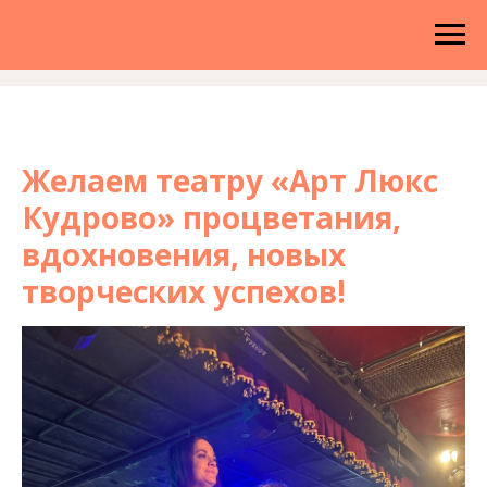
Желаем театру «Арт Люкс
Кудрово» процветания,
вдохновения, новых
творческих успехов!