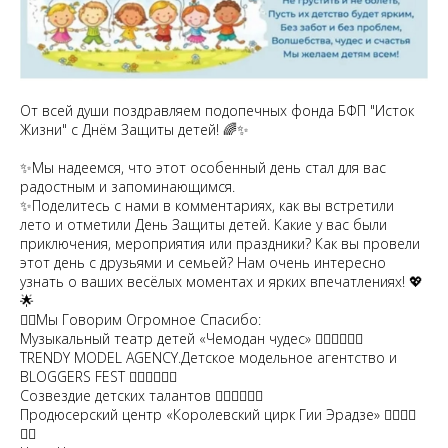
От всей души поздравляем подопечных фонда БФП "Исток
Жизни" с Днём Защиты детей! 🌈✨
✨Мы надеемся, что этот особенный день стал для вас
радостным и запоминающимся.
✨Поделитесь с нами в комментариях, как вы встретили
лето и отметили День Защиты детей. Какие у вас были
приключения, мероприятия или праздники? Как вы провели
этот день с друзьями и семьей? Нам очень интересно
узнать о ваших весёлых моментах и ярких впечатлениях! 💖
🌟
❤️‍🔥Мы Говорим Огромное Спасибо:
Музыкальный театр детей «Чемодан чудес» ❤️‍🔥❤️‍🔥❤️‍🔥
TRENDY MODEL AGENCY.Детское модельное агентство и
BLOGGERS FEST ❤️‍🔥❤️‍🔥❤️‍🔥
Созвездие детских талантов ❤️‍🔥❤️‍🔥❤️‍🔥
Продюсерский центр «Королевский цирк Гии Эрадзе» ❤️‍🔥❤️‍🔥
❤️‍🔥