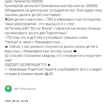
Цирк Чинизелли ❤️‍🔥❤️‍🔥❤️‍🔥
Кулинарная школа №1.Кулинарные мастер-классы. ❤️‍🔥❤️‍🔥❤️‍🔥
❤️‍🔥Надеемся на длительное сотрудничество, благодаря чему
сможем сделать детей счастливее!
🌟Для детей и взрослых с ОВЗ и инвалидностью посещение
таких мероприятий - это выход из 4 х стен!
❤️‍🔥 Почему БФП "Исток Жизни" старается как можно больше
организовать досуга для Подопечных?
✅Потому что в детстве я регулярно слышала слово
"Нельзя" в связи с Инвалидностью....
🔥 Сейчас у нас реально получается делать жизнь детей и
взрослых с Инвалидностью чуточку лучше ❤️
❤️‍🔥 Спасибо Огромное каждому, кто откликается и помогает
нам!
❤️‍🔥ДОБРО ВОЗВРАЩАЕТСЯ 🔥
✨ Уважаемые Родители! Пишите и добавляйте фото и видео
отзывы в комментариях 🤗 ❤️‍🔥
БФП "Исток Жизни"
2025-06-01 16:58