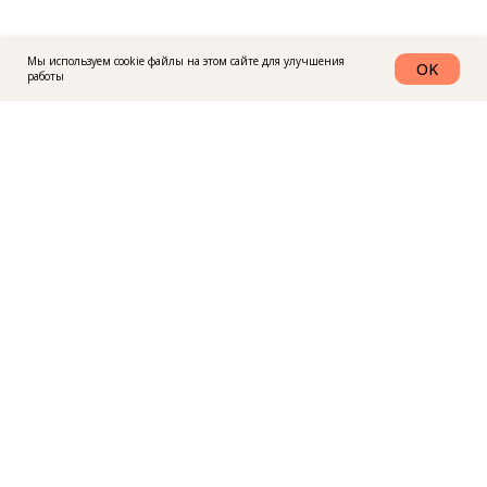
Мы используем cookie файлы на этом сайте для улучшения
OK
работы
График работы: с 10-18 по будним дням
+7(911) 832-55-37
istokg@yandex.ru
ул. Полоцкая д. 14 к1
Санкт-Петербург