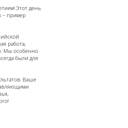
етием! Этот день
х – пример
сийской
ая работа,
у. Мы особенно
сегда были для
льтатов. Ваше
ставляющими
вья,
ого!