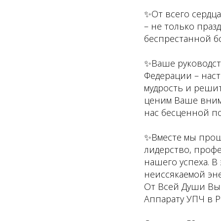
✨От всего сердца
– не только праз
беспрестанной бо
✨Ваше руководст
Федерации – наст
мудрость и реши
ценим Ваше вним
нас бесценной п
✨Вместе мы прош
лидерство, проф
нашего успеха. В
неиссякаемой эне
От Всей Души Вы
Аппарату УПЧ в 