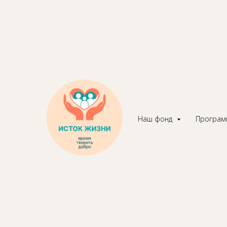
Уважаем
Москаль
юбилеем
Наш фонд
Програ