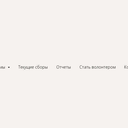
ая Татьяна Николаевн
кова, поздравляем Вас
 – 70-летием!
ммы
Текущие сборы
Отчеты
Стать волонтером
К