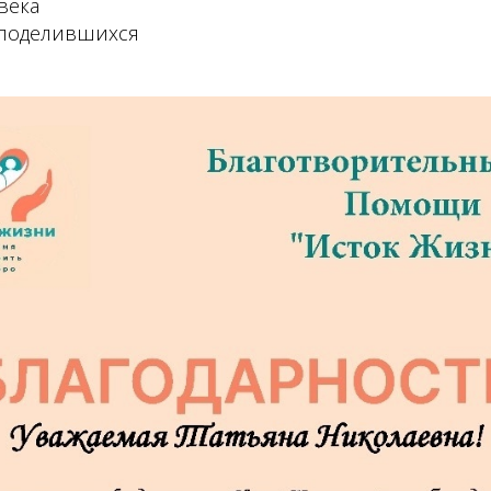
века
 поделившихся