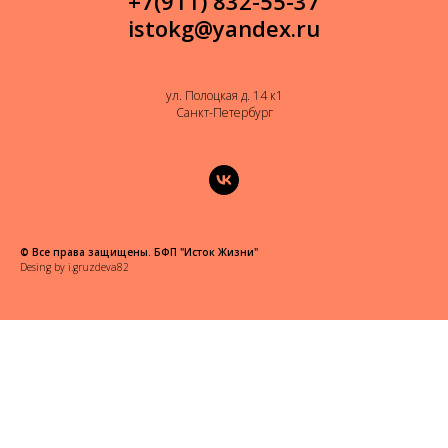
+7(911) 832-55-37
istokg@yandex.ru
ул. Полоцкая д. 14 к1
Санкт-Петербург
© Все права защищены. БФП "Исток Жизни"
Desing by
i.gruzdeva82