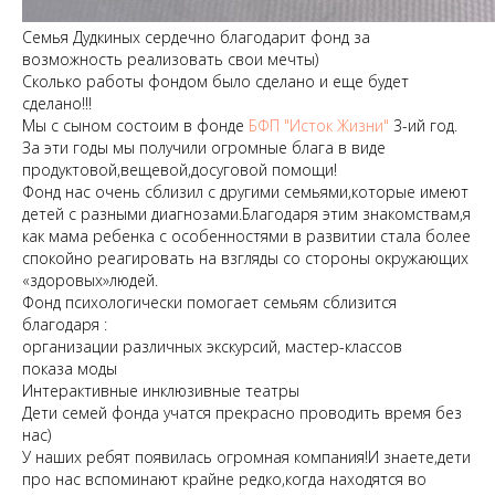
Семья Дудкиных сердечно благодарит фонд за
возможность реализовать свои мечты)
Сколько работы фондом было сделано и еще будет
сделано!!!
Мы с сыном состоим в фонде
БФП "Исток Жизни"
3-ий год.
За эти годы мы получили огромные блага в виде
продуктовой,вещевой,досуговой помощи!
Фонд нас очень сблизил с другими семьями,которые имеют
детей с разными диагнозами.Благодаря этим знакомствам,я
как мама ребенка с особенностями в развитии стала более
спокойно реагировать на взгляды со стороны окружающих
«здоровых»людей.
Фонд психологически помогает семьям сблизится
благодаря :
организации различных экскурсий, мастер-классов
показа моды
Интерактивные инклюзивные театры
Дети семей фонда учатся прекрасно проводить время без
нас)
У наших ребят появилась огромная компания!И знаете,дети
про нас вспоминают крайне редко,когда находятся во