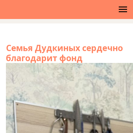
Семья Дудкиных сердечно
благодарит фонд