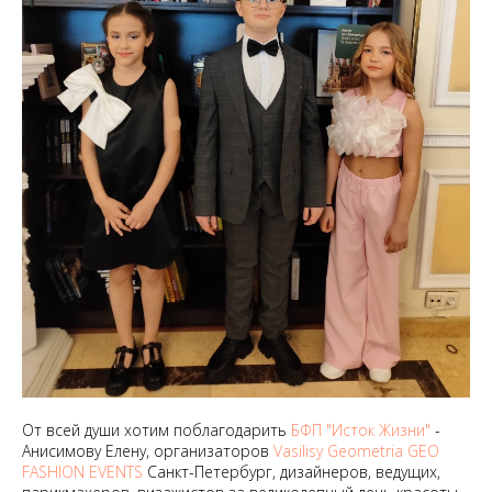
От всей души хотим поблагодарить
БФП "Исток Жизни"
-
Анисимову Елену, организаторов
Vasilisу Geometria
GEO
FASHION EVENTS
Санкт-Петербург, дизайнеров, ведущих,