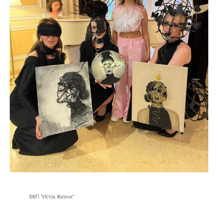
БФП "Исток Жизни"