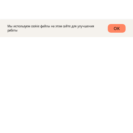
Мы используем cookie файлы на этом сайте для улучшения
OK
работы
График работы: с 10-18 по будним дням
+7(911) 832-55-37
istokg@yandex.ru