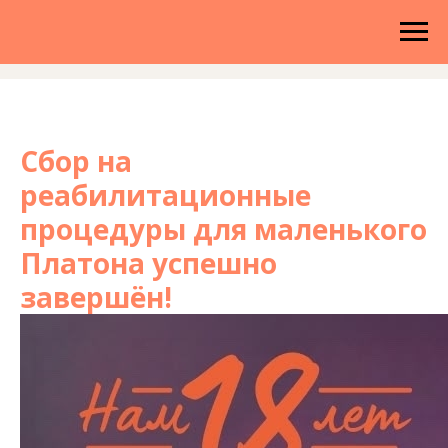
Сбор на
реабилитационные
процедуры для маленького
Платона успешно
завершён!