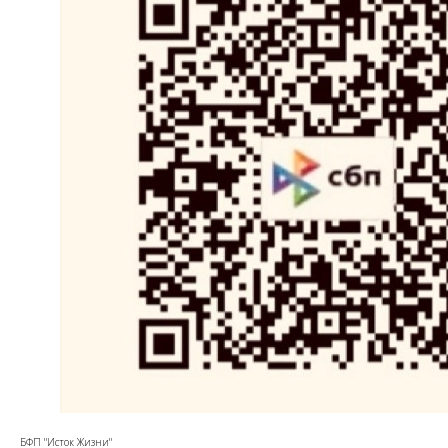
БФП "Исток Жизни"