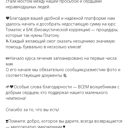
стали мостом между нашей просьбой и сердцами
неравнодушных людей.
🧡Благодаря вашей удобной и надёжной платформе нам
удалось начать и дособрать недостающую сумму на курс
Томатис и БАК (биоакустической коррекции) — процедуры,
которые так нужны Платону.
🫰Каждый желающий смог оказать неоценимо значимую
помощь буквально в несколько кликов!
✏️Начало курса лечения запланировано на первые числа
мая.
О его начале мы обязательно сообщим,разместим фото и
соответствующие документы 📃
🌱🧡Особые слова благодарности — ВСЕМ волшебникам с
добрым сердцем, кто поддержал нашего маленького
чемпиона!
Спасибо за то, что вы есть!
❣️Помните: добро, которое вы дарите, всегда возвращается
— многократно умноженным.❣️